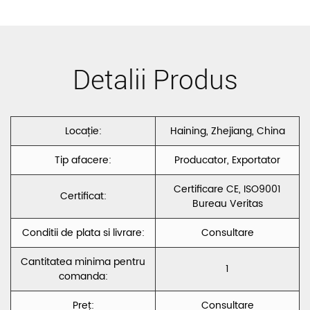
MOALE
POLIESTER
Detalii Produs
VELVET CXSJ
Locație:
Haining, Zhejiang, China
Tip afacere:
Producator, Exportator
Certificare CE, ISO9001
Certificat:
Bureau Veritas
Conditii de plata si livrare:
Consultare
Cantitatea minima pentru
1
comanda:
Preț:
Consultare