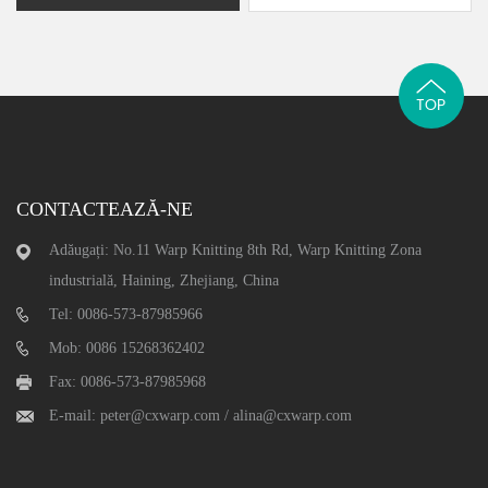
TOP
CONTACTEAZĂ-NE
Adăugați: No.11 Warp Knitting 8th Rd, Warp Knitting Zona
industrială, Haining, Zhejiang, China
Tel: 0086-573-87985966
Mob: 0086 15268362402
Fax: 0086-573-87985968
E-mail:
peter@cxwarp.com
/
alina@cxwarp.com