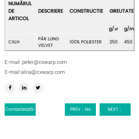
NUMĂRUL
DE
DESCRIERE
CONSTRUCTIE
GREUTATE
ARTICOL
g/㎡
g/m
PĂR LUNG
CXLH
100% POLIESTER
250
450
VELVET
E-mail:
peter@cxwarp.com
E-mail:
alina@cxwarp.com
Contactează-
PREV：No
NEXT：
ne
previous
JUCĂRIE DE
article
PLUȘ CRYSTAL