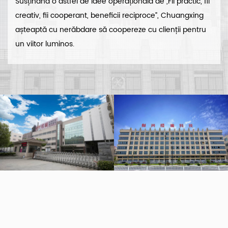
Susținând o astfel de idee operațională de „Fii practic, fii
creativ, fii cooperant, beneficii reciproce”, Chuangxing
așteaptă cu nerăbdare să coopereze cu clienții pentru
un viitor luminos.