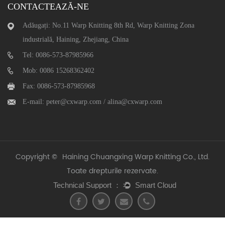
CONTACTEAZĂ-NE
Adăugați: No.11 Warp Knitting 8th Rd, Warp Knitting Zona
industrială, Haining, Zhejiang, China
Tel: 0086-573-87985966
Mob: 0086 15268362402
Fax: 0086-573-87985968
E-mail:
peter@cxwarp.com
/
alina@cxwarp.com
Copyright ©
Haining Chuangxing Warp Knitting Co., Ltd.
Toate drepturile rezervate.