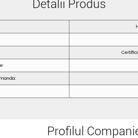
Detalii Produs
H
Certifi
re:
omanda:
Profilul Compani