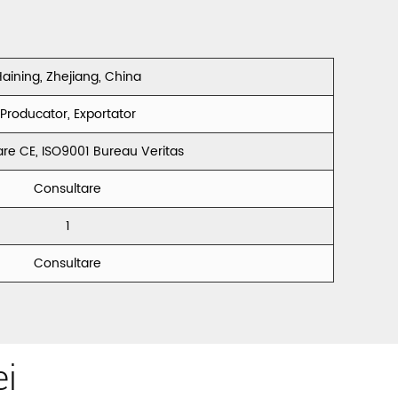
aining, Zhejiang, China
Producator, Exportator
care CE, ISO9001 Bureau Veritas
Consultare
1
Consultare
ei