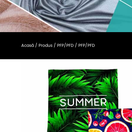
Acasă
/
Produs
/
PFP/PFD
/
PFP/PFD