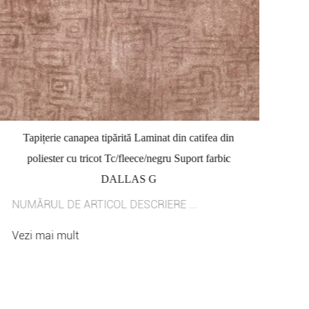
Tapițerie canapea tipărită Laminat din catifea din
poliester cu tricot Tc/fleece/negru Suport farbic
DALLAS G
NUMĂRUL DE ARTICOL DESCRIERE ...
NU
Vezi mai mult
Ve