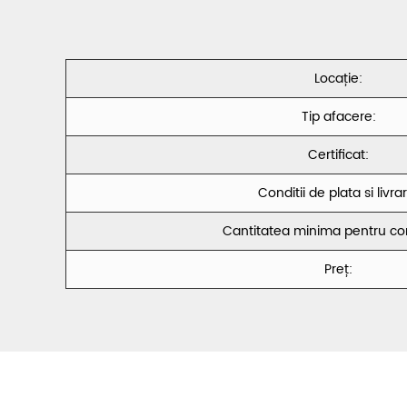
Locație:
Tip afacere:
Certificat:
Conditii de plata si livra
Cantitatea minima pentru c
Preț: