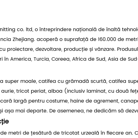
ing co. ltd, o întreprindere națională de înaltă tehnolog
vincia Zhejiang. acoperă o suprafață de 160.000 de metri 
u proiectare, dezvoltare, producție și vânzare. Produsul 
 în America, Turcia, Coreea, Africa de Sud, Asia de Sud-
a super moale, catifea cu grămadă scurtă, catifea super 
aurie, tricot periat, alboa (inclusiv laminat, cu două feț
e scară largă pentru costume, haine de agrement, canapea,
t și așa mai departe. De asemenea, ne dedicăm să dezvol
ție
e metri de țesătură de tricotat urzeală în fiecare an. 