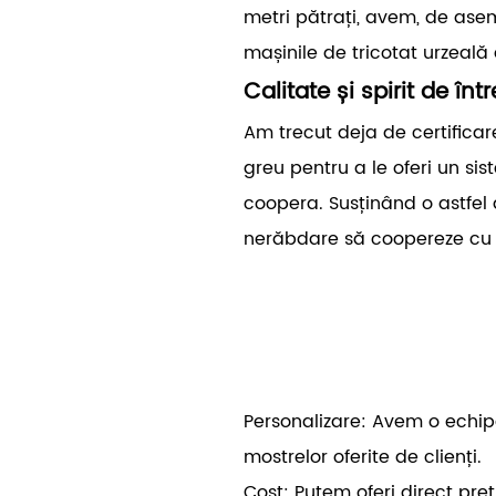
metri pătrați, avem, de ase
mașinile de tricotat urzeală
Calitate și spirit de înt
Am trecut deja de certifica
greu pentru a le oferi un si
coopera. Susținând o astfel d
nerăbdare să coopereze cu cl
Personalizare: Avem o echip
mostrelor oferite de clienți.
Cost: Putem oferi direct preț