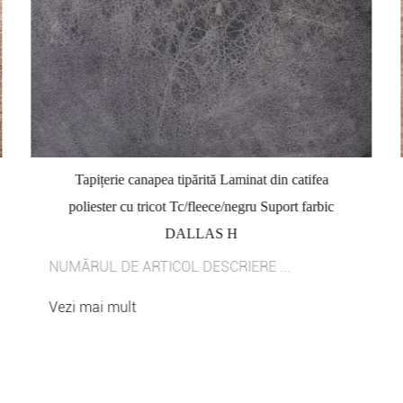
Tapițerie canapea tipărită Laminat din catifea
poliester cu tricot Tc/fleece/negru Suport farbic
DALLAS H
NUMĂRUL DE ARTICOL DESCRIERE ...
Vezi mai mult