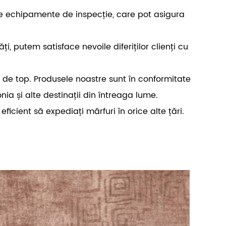
te echipamente de inspecție, care pot asigura
 putem satisface nevoile diferiților clienți cu
 de top. Produsele noastre sunt în conformitate
ia și alte destinații din întreaga lume.
icient să expediați mărfuri în orice alte țări.