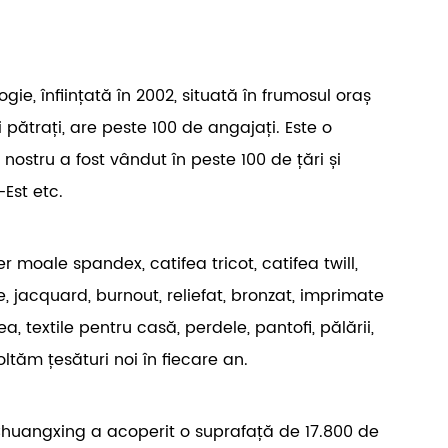
ie, înființată în 2002, situată în frumosul oraș
pătrați, are peste 100 de angajați. Este o
nostru a fost vândut în peste 100 de țări și
Est etc.
moale spandex, catifea tricot, catifea twill,
e, jacquard, burnout, reliefat, bronzat, imprimate
 textile pentru casă, perdele, pantofi, pălării,
tăm țesături noi în fiecare an.
Chuangxing a acoperit o suprafață de 17.800 de