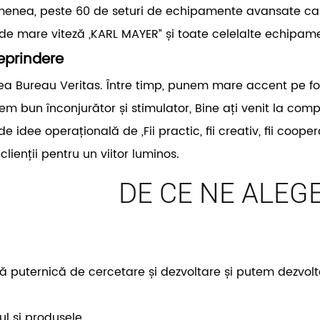
menea, peste 60 de seturi de echipamente avansate care
 de mare viteză „KARL MAYER” și toate celelalte echipame
reprindere
rea Bureau Veritas. Între timp, punem mare accent pe f
stem bun înconjurător și stimulator, Bine ați venit la co
e idee operațională de „Fii practic, fii creativ, fii coop
ienții pentru un viitor luminos.
DE CE NE ALEG
ă puternică de cercetare și dezvoltare și putem dezvo
ul și produsele.