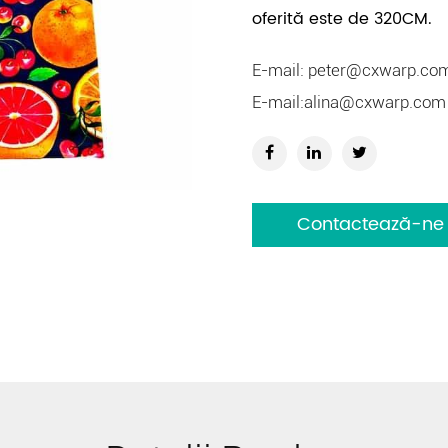
oferită este de 320CM.
E-mail:
peter@cxwarp.co
E-mail:
alina@cxwarp.com
Contactează-ne