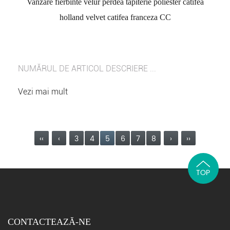
Vanzare fierbinte velur perdea tapiterie poliester catifea
holland velvet catifea franceza CC
NUMĂRUL DE ARTICOL DESCRIERE ...
Vezi mai mult
‹‹
‹
3
4
5
6
7
8
›
››
TOP
CONTACTEAZĂ-NE