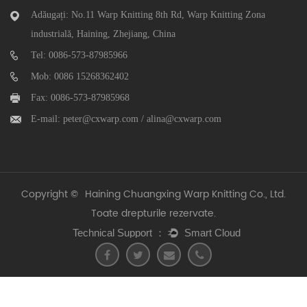
Adăugați: No.11 Warp Knitting 8th Rd, Warp Knitting Zona
industrială, Haining, Zhejiang, China
Tel: 0086-573-87985966
Mob: 0086 15268362402
Fax: 0086-573-87985968
E-mail:
peter@cxwarp.com
/
alina@cxwarp.com
Copyright ©
Haining Chuangxing Warp Knitting Co., Ltd.
Toate drepturile rezervate.